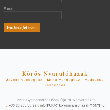
E-mail
Körös Nyaralóházak
Jázmin Vendégház - Milka Vendégház - Vadkacsa
Vendégház
5500 Gyomaendrőd Hősök útja 78. Magyarország
+36 20 265 55 99
info
korosnyaralohazak
hu
[KUKAC]
[PONT]