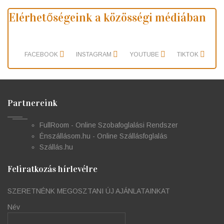
Elérhetőségeink a közösségi médiában
FACEBOOK
INSTAGRAM
YOUTUBE
TIKTOK
Partnereink
FullRoom - Online Szobafoglalási Rendszer
Énszállásom.hu - Online Szállásfoglalás
Szállás.hu
Feliratkozás hírlevélre
SZERETNÉNK MEGOSZTANI ÚJ AJÁNLATAINKAT
Név